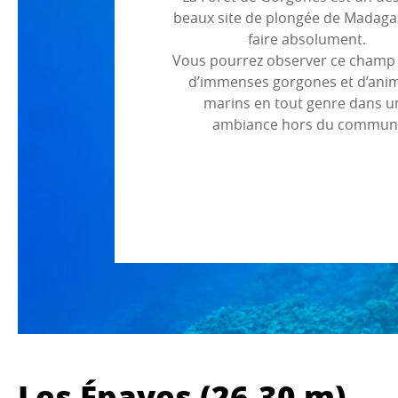
beaux site de plongée de Madaga
faire absolument.
Vous pourrez observer ce champ
d’immenses gorgones et d’ani
marins en tout genre dans u
ambiance hors du commun
Les Épaves (26-30 m)