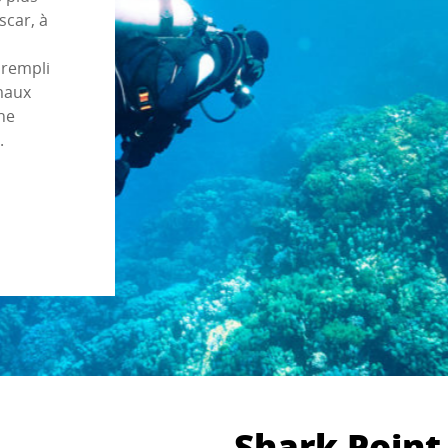
scar, à
 rempli
maux
ne
.
Shark Point