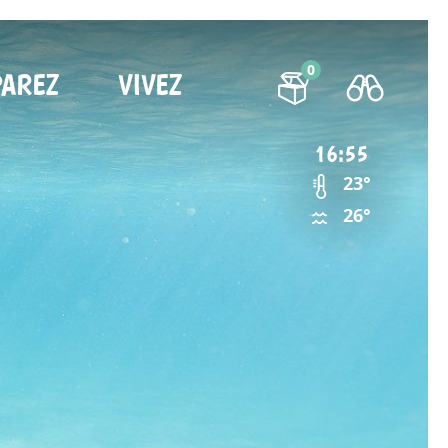
0
PAREZ
VIVEZ
16:55
23°
26°