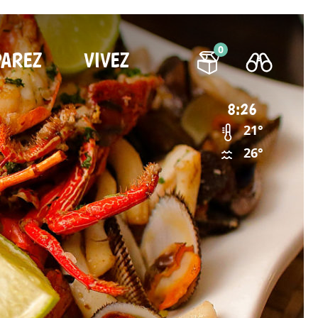
0
PAREZ
VIVEZ
8:26
21°
26°