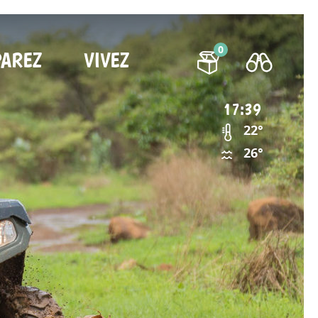
0
PAREZ
VIVEZ
17:39
22°
26°