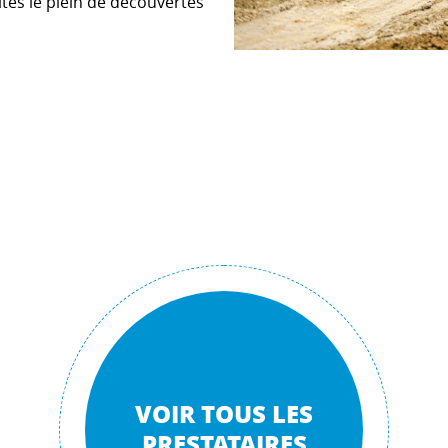
ites le plein de découvertes
VOIR TOUS LES
PRESTATAIRES