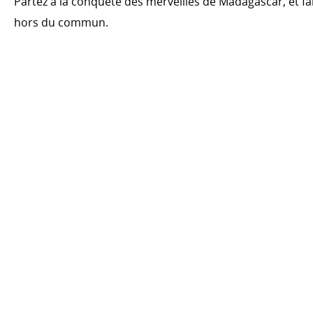
Partez à la conquête des merveilles de Madagascar, et fa
hors du commun.