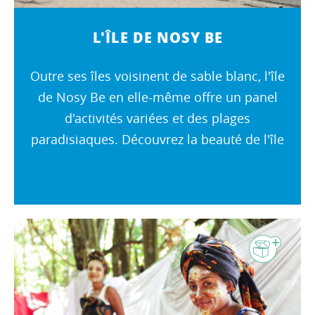
L'ÎLE DE NOSY BE
Outre ses îles voisinent de sable blanc, l'île
de Nosy Be en elle-même offre un panel
d'activités variées et des plages
paradisiaques. Découvrez la beauté de l'île
et allez à la rencontre de la culture
nossibéenne.