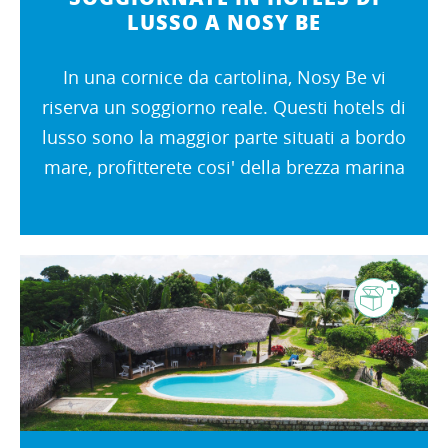
LUSSO A NOSY BE
In una cornice da cartolina, Nosy Be vi
riserva un soggiorno reale. Questi hotels di
lusso sono la maggior parte situati a bordo
mare, profitterete cosi' della brezza marina
in alberghi di 4 e 5 stelle. Gli hotels si
estendono su molte migliaia...