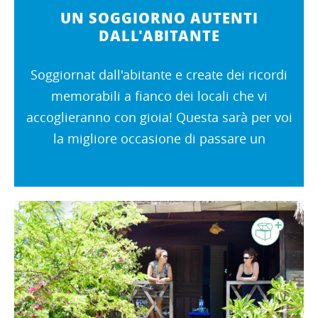
UN SOGGIORNO AUTENTI
DALL'ABITANTE
Soggiornat dall'abitante e create dei ricordi
memorabili a fianco dei locali che vi
accoglieranno con gioia! Questa sarà per voi
la migliore occasione di passare un
soggiorno autentico ritmato dal quotidiano
degli abitanti dell'isola di Nosy Be....